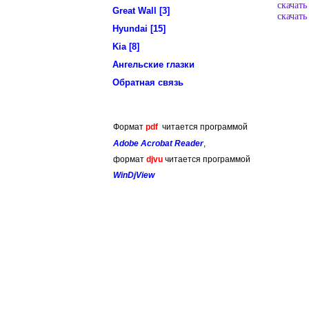
скачат
Great Wall [3]
скачат
Hyundai [15]
Kia [8]
Ангельские глазки
Обратная связь
Формат
pdf
читается программой
Adobe Acrobat Reader
,
формат
djvu
читается программой
WinDjView