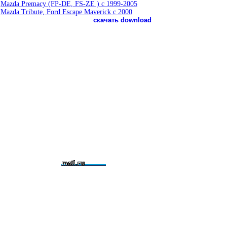
ь
Mazda Premacy (FP-DE, FS-ZE ) c 1999-2005
ь
Mazda Tribute, Ford Escape Maverick c 2000
скачать download