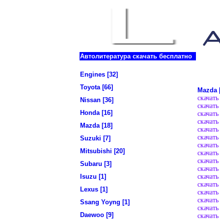
Автолитература скачать бесплатно
Engines [32]
Toyota [66]
Mazda 
скачат
Nissan [36]
скачат
Honda [16]
скачат
скачат
Mazda [18]
скачат
скачат
Suzuki [7]
скачат
Mitsubishi [20]
скачат
скачат
Subaru [3]
скачат
Isuzu [1]
скачат
скачат
Lexus [1]
скачат
скачат
Ssang Yoyng [1]
скачат
Daewoo [9]
скачат