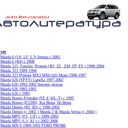
[18]
ь
Mazda 6 (L8, LF, L3) Atenza c 2002
ь
Mazda 6 (R4) c 2008
ь
Mazda 323, Familia, Protege (B3, ZL, ZM, FP, FS ) 1998-2004
ь
Mazda 323 1989-1994
ь
Mazda 323 Protege MX3 MX6 626 Miata 1990-1997
ь
Mazda 626 (FP,FS) Capella 1997-2002
ь
Mazda 626 1992-2002 бензин дизель
ь
Mazda 626 1983-1991
ь
Mazda 626 c 1985
ь
Mazda Bongo Friendee (FE-E,WL-T) c 1995
ь
Mazda Bongo (E2200), Kia Besta, Hi-Besta
ь
Mazda Demio (B3, B5) c 1996-2002
ь
Mazda Demio (c 2002 ) Mazda 2 & Mazda Verisa (c 2004 )
ь
Mazda MPV (FS, GY) c 1999-2002
ь
Mazda MPV (L3, AJ ) c 2002-2006
ь
Mazda MX-6 1989-1992 FORD PROBE