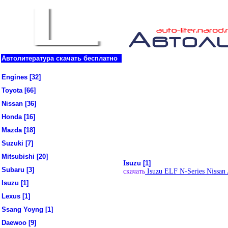
Автолитература скачать бесплатно
Engines [32]
Toyota [66]
Nissan [36]
Honda [16]
Mazda [18]
Suzuki [7]
Mitsubishi [20]
I
suzu [1]
Subaru [3]
скачать
Isuzu ELF N-Series Nissa
Isuzu [1]
Lexus [1]
Ssang Yoyng [1]
Daewoo [9]